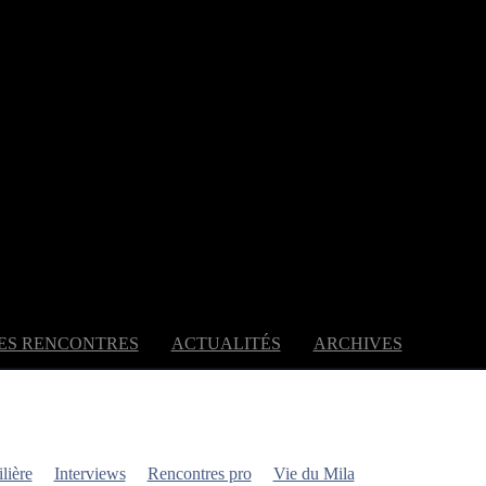
ES RENCONTRES
ACTUALITÉS
ARCHIVES
ilière
Interviews
Rencontres pro
Vie du Mila