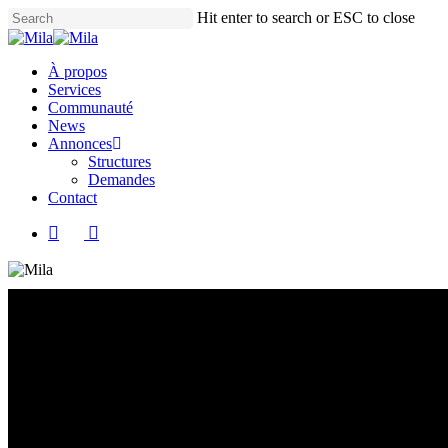
Skip
Hit enter to search or ESC to close
to
Close
main
Search
content
Menu
À propos
Services
Communauté
News
Annonces
Structures
Demandes
Contact
x-
facebook
instagram
twitter
News