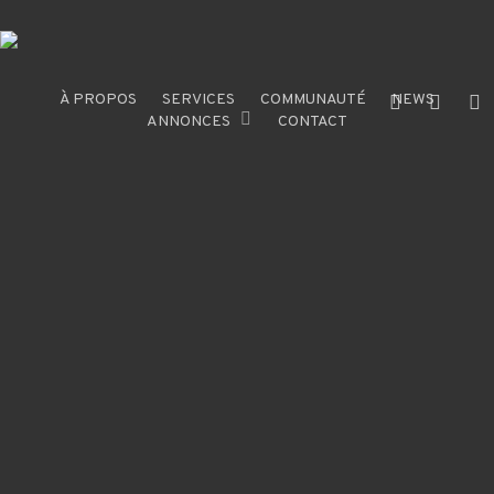
Skip
to
main
content
À PROPOS
SERVICES
COMMUNAUTÉ
X-
NEWS
FACEBOOK
INST
ANNONCES
CONTACT
TWITTER