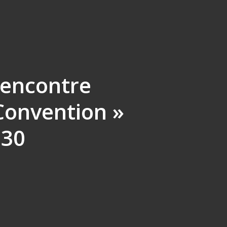
Rencontre
onvention »
h30