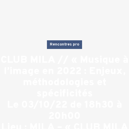
Rencontres pro
CLUB MILA // « Musique à
l’image en 2022 : Enjeux,
méthodologies et
spécificités
Le 03/10/22 de 18h30 à
20h00
Lieu : MILA – « CLUB MILA