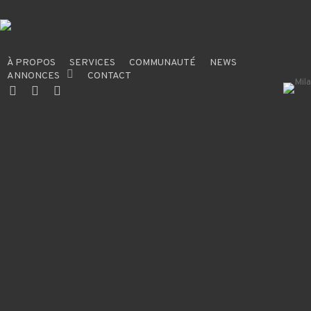
Skip
to
main
content
À PROPOS
SERVICES
COMMUNAUTÉ
NEWS
ANNONCES
CONTACT
X-
FACEBOOK
INSTAGRAM
TWITTER