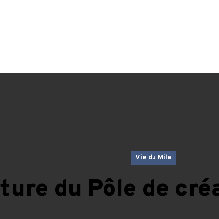
Menu
À PROPOS
SERVICES
COMMUNAUTÉ
NEWS
Vie du Mila
ture du Pôle de cré