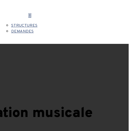
Close
ANNONCES
Menu
STRUCTURES
CONTACT
DEMANDES
ation musicale