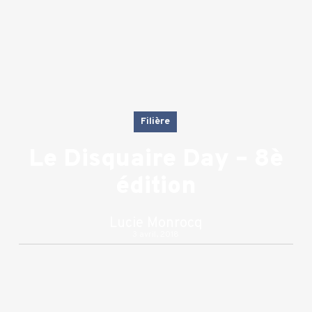
Filière
Le Disquaire Day – 8è
édition
Lucie Monrocq
3 avril, 2018