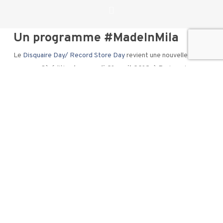
Un programme #MadeInMila
Le
Disquaire Day/ Record Store Day
revient une nouvelle fois
pour une 8è édition
le samedi 21 avril 2018
, à Paris mais
également dans de nombreuses autres villes de France.
On vous a concocté un petit programme
#MadeInMila
.
Vous pourrez retrouver nos adhérents aux 4 coins de Paris mais
également de la France… Alors suivez le guide !
Notre adhérent disquaire –
Hands And Arms
vous attend
avec de jolies surprises dans
sa boutique
au 72 rue
Crozatier dans le 12è arrondissement.