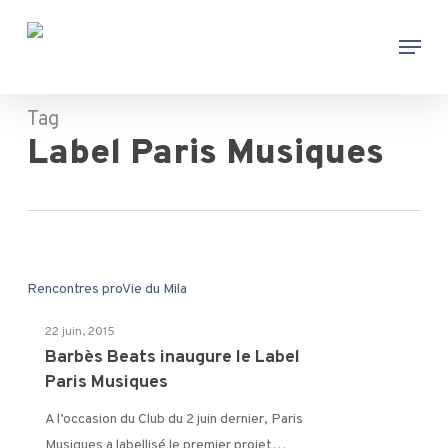
Skip
Menu
to
main
content
Tag
Label Paris Musiques
Barbès
Rencontres pro
Vie du Mila
Beats
22 juin, 2015
inaugure
Barbès Beats inaugure le Label
le
Paris Musiques
Label
Paris
A l’occasion du Club du 2 juin dernier, Paris
Musiques
Musiques a labellisé le premier projet…