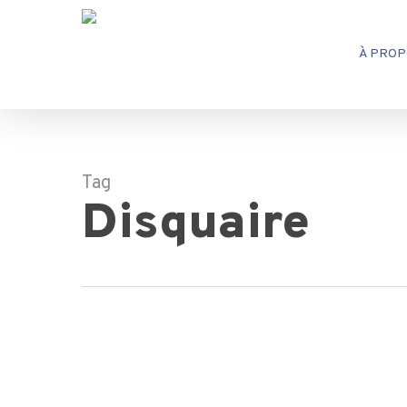
Skip
to
À PROP
main
content
Tag
Disquaire
Le