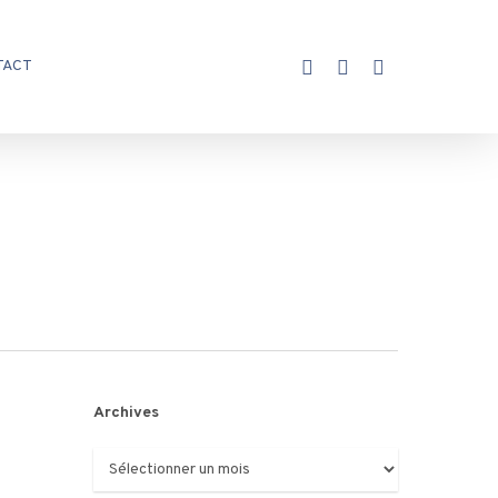
X-
FACEBOOK
INSTAGRAM
TACT
TWITTER
Archives
Archives