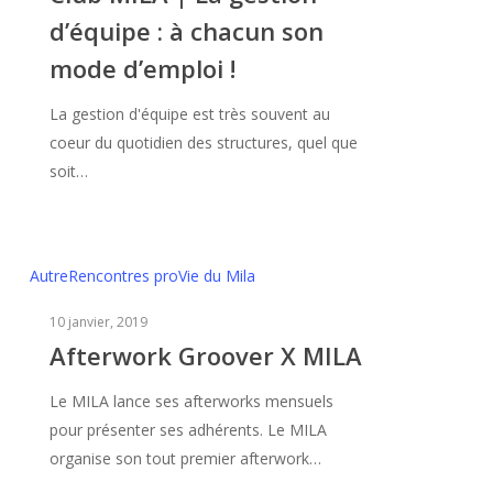
d’équipe : à chacun son
gestion
d’équipe
mode d’emploi !
:
à
La gestion d'équipe est très souvent au
chacun
coeur du quotidien des structures, quel que
son
soit…
mode
d’emploi
!
Afterwork
Autre
Rencontres pro
Vie du Mila
Groover
10 janvier, 2019
X
Afterwork Groover X MILA
MILA
Le MILA lance ses afterworks mensuels
pour présenter ses adhérents. Le MILA
organise son tout premier afterwork…