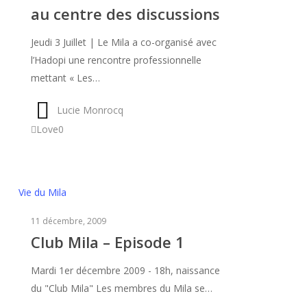
au centre des discussions
au
centre
Jeudi 3 Juillet | Le Mila a co-organisé avec
des
l’Hadopi une rencontre professionnelle
discussions
mettant « Les…
Lucie Monrocq
Love
0
Club
Vie du Mila
Mila
11 décembre, 2009
–
Club Mila – Episode 1
Episode
1
Mardi 1er décembre 2009 - 18h, naissance
du "Club Mila" Les membres du Mila se…