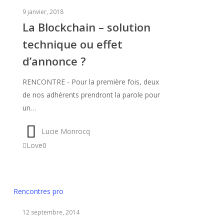
Blockchain
9 janvier, 2018
–
La Blockchain – solution
solution
technique ou effet
technique
ou
d’annonce ?
effet
d’annonce
RENCONTRE - Pour la première fois, deux
?
de nos adhérents prendront la parole pour
un…
Lucie Monrocq
Love
0
Club
Rencontres pro
Mila
12 septembre, 2014
–