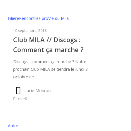
Club
Filière
Rencontres pro
Vie du Mila
MILA
10 septembre, 2018
//
Club MILA // Discogs :
Discogs
Comment ça marche ?
:
Comment
Discogs : comment ça marche ? Notre
ça
prochain Club MILA se tiendra le lundi 8
marche
octobre de…
?
Lucie Monrocq
Love
0
La
Autre