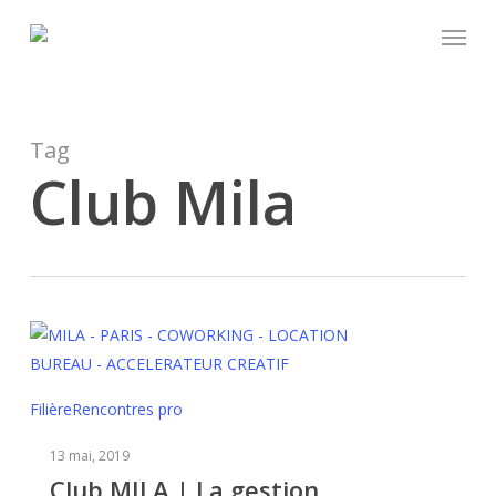
Skip
Menu
to
main
content
Tag
Club Mila
Club
Filière
Rencontres pro
MILA
13 mai, 2019
|
Club MILA | La gestion
La