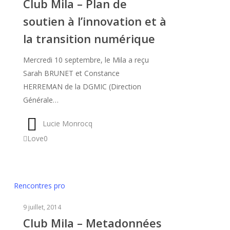
Club Mila – Plan de
Plan
soutien à l’innovation et à
de
soutien
la transition numérique
à
l’innovation
Mercredi 10 septembre, le Mila a reçu
et
Sarah BRUNET et Constance
à
HERREMAN de la DGMIC (Direction
la
Générale…
transition
Lucie Monrocq
numérique
Love
0
Club
Rencontres pro
Mila
9 juillet, 2014
–
Club Mila – Metadonnées
Metadonnées