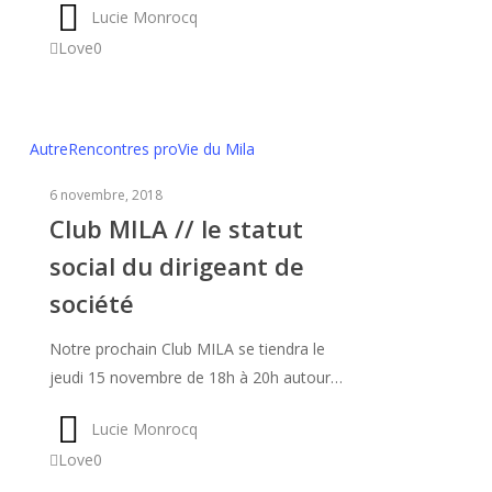
Lucie Monrocq
Love
0
Club
Autre
Rencontres pro
Vie du Mila
MILA
6 novembre, 2018
//
Club MILA // le statut
le
social du dirigeant de
statut
social
société
du
dirigeant
Notre prochain Club MILA se tiendra le
de
jeudi 15 novembre de 18h à 20h autour…
société
Lucie Monrocq
Love
0