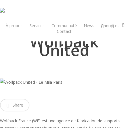
Skip
to
main
content
À propos
Services
Communauté
News
x-
Annonces
facebook
insta
Contact
twitter
Wolfpack
United
Share
Wolfpack France (WF) est une agence de fabrication de supports