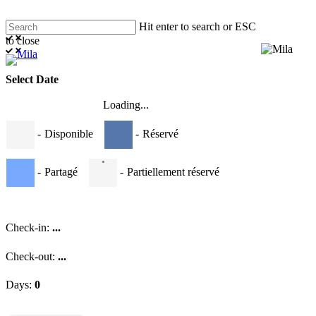
Skip
Close
Hit enter to search or ESC
to
to close
main
Menu
Close
Menu
content
Search
Select Date
Loading...
-
Disponible
-
Réservé
·
-
Partagé
-
Partiellement réservé
Check-in:
...
Check-out:
...
Days:
0