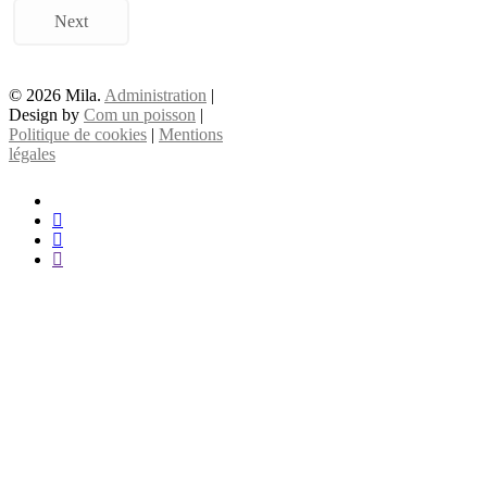
Next
© 2026 Mila.
Administration
|
Design by
Com un poisson
|
Politique de cookies
|
Mentions
légales
x-
twitter
facebook
instagram
email
À propos
Services
Communauté
News
Annonces
Contact