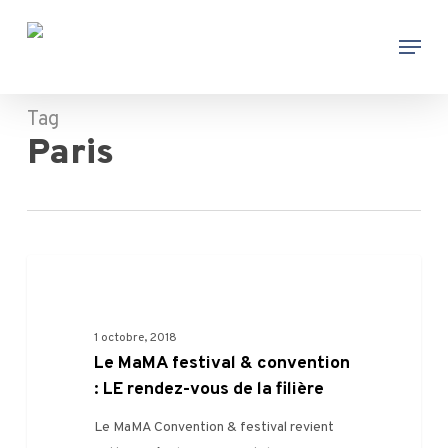
Skip
Menu
to
main
content
Tag
Paris
Le
FILIÈRE
MaMA
festival
1 octobre, 2018
&
Le MaMA festival & convention
convention
: LE rendez-vous de la filière
:
LE
Le MaMA Convention & festival revient