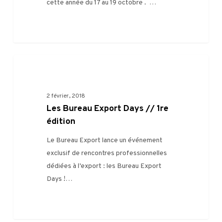
rendez-
cette année du 17 au 19 octobre . …
vous
de
la
filière
Les
FILIÈRE
Bureau
Export
2 février, 2018
Days
Les Bureau Export Days // 1re
//
édition
1re
édition
Le Bureau Export lance un événement
exclusif de rencontres professionnelles
dédiées à l’export : les Bureau Export
Days !…