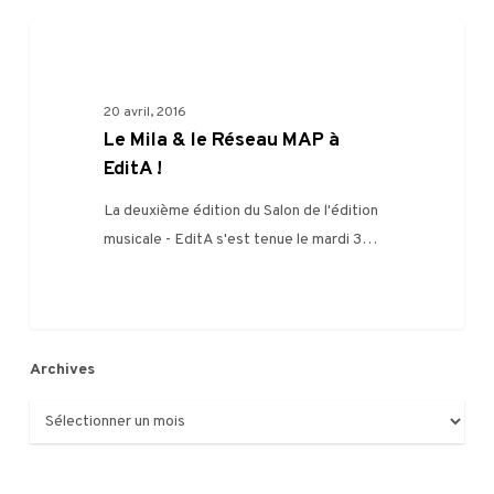
Le
RENCONTRES PRO
Mila
&
20 avril, 2016
le
Le Mila & le Réseau MAP à
Réseau
EditA !
MAP
à
La deuxième édition du Salon de l'édition
EditA
musicale - EditA s'est tenue le mardi 3…
!
Archives
Archives