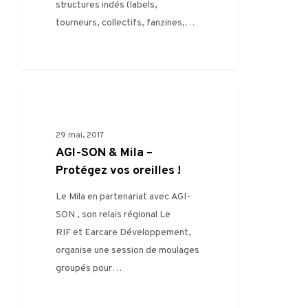
structures indés (labels,
tourneurs, collectifs, fanzines,…
AGI-
0
FILIÈRE
SON
&
29 mai, 2017
Mila
AGI-SON & Mila –
–
Protégez vos oreilles !
Protégez
Le Mila en partenariat avec AGI-
vos
SON , son relais régional Le
oreilles
RIF et Earcare Développement,
!
organise une session de moulages
groupés pour…