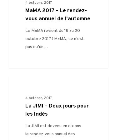
–
4 octobre, 2017
Le
MaMA 2017 – Le rendez-
rendez-
vous annuel de l’automne
vous
Le MaMA revient du 18 au 20
annuel
octobre 2017 ! MaMA, ce n’est
de
pas qu’un…
l’automne
La
0
FILIÈRE
JIMI
–
4 octobre, 2017
Deux
La JIMI – Deux jours pour
jours
les Indés
pour
La JIMI est devenu en dix ans
les
le rendez-vous annuel des
Indés