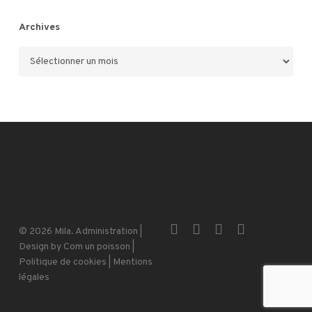
Archives
Archives
x-
facebook
instagram
email
© 2026 Mila.
Administration
|
twitter
Design by
Com un poisson
|
Politique de cookies
|
Mentions
légales