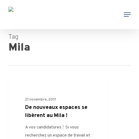
Skip
Menu
to
main
content
Tag
Mila
De
0
VIE DU MILA
nouveaux
espaces
21 novembre, 2017
se
De nouveaux espaces se
libèrent
libèrent au Mila !
au
A vos candidatures ! Si vous
Mila
recherchez un espace de travail et
!