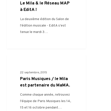
le
Le Mila & le Réseau MAP
Réseau
à EditA !
MAP
La deuxième édition du Salon de
à
l'édition musicale - EditA s'est
EditA
tenue le mardi 3…
!
Paris
0
FILIÈRE
Musiques
/
22 septembre, 2015
le
Paris Musiques / le Mila
Mila
est partenaire du MaMA.
est
Comme chaque année, retrouvez
partenaire
l'équipe de Paris Musiques les 14,
du
15 et 16 octobre pendant…
MaMA.