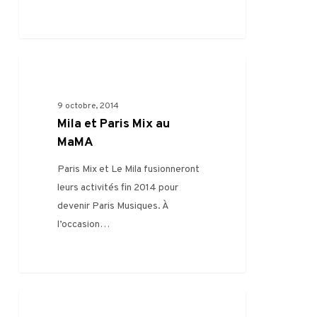
Mila
0
RENCONTRES PRO
et
Paris
9 octobre, 2014
Mix
Mila et Paris Mix au
au
MaMA
MaMA
Paris Mix et Le Mila fusionneront
leurs activités fin 2014 pour
devenir Paris Musiques. À
l’occasion…
Club
0
RENCONTRES PRO
Mila