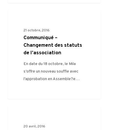
Communiqué
0
FILIÈRE
–
Changement
21 octobre, 2016
des
Communiqué –
statuts
Changement des statuts
de
de l’association
l’association
En date du 18 octobre, le Mila
s’offre un nouveau souffle avec
l’approbation en Assemble?e…
Le
0
RENCONTRES PRO
Mila
&
20 avril, 2016