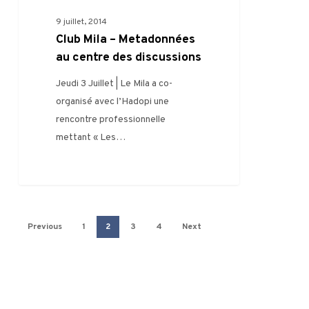
–
9 juillet, 2014
Metadonnées
Club Mila – Metadonnées
au
au centre des discussions
centre
Jeudi 3 Juillet | Le Mila a co-
des
organisé avec l’Hadopi une
discussions
rencontre professionnelle
mettant « Les…
Previous
1
2
3
4
Next