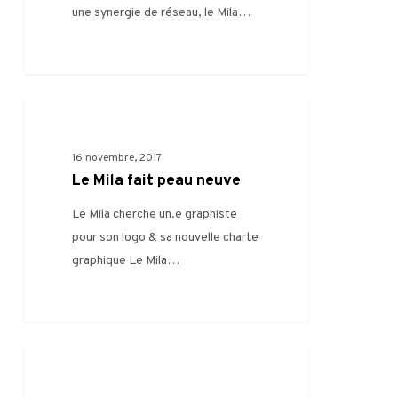
une synergie de réseau, le Mila…
Le
0
VIE DU MILA
Mila
fait
16 novembre, 2017
peau
Le Mila fait peau neuve
neuve
Le Mila cherche un.e graphiste
pour son logo & sa nouvelle charte
graphique Le Mila…
MaMA
0
FILIÈRE
2017