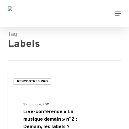
Skip
Menu
to
main
content
Tag
Labels
Live-
RENCONTRES PRO
conférence
« La
musique
29 octobre, 2011
demain »
Live-conférence « La
n°2
musique demain » n°2 :
:
Demain, les labels ?
Demain,