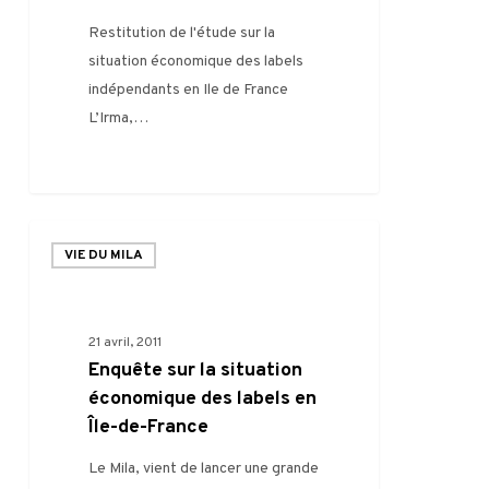
les
Restitution de l'étude sur la
labels
situation économique des labels
?
indépendants en Ile de France
L’Irma,…
0
Enquête
VIE DU MILA
sur
la
situation
21 avril, 2011
économique
Enquête sur la situation
des
économique des labels en
labels
Île-de-France
en
Île-
Le Mila, vient de lancer une grande
de-