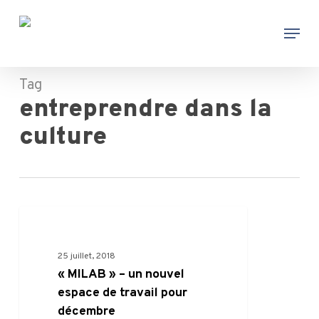
Skip
Menu
to
main
content
Tag
entreprendre dans la
culture
« MILAB »
0
FILIÈRE
–
un
25 juillet, 2018
nouvel
« MILAB » – un nouvel
espace
espace de travail pour
de
décembre