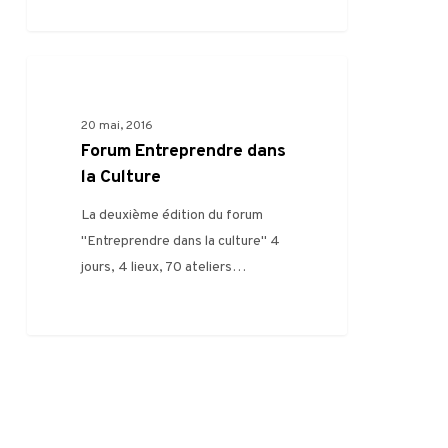
!
Forum
0
FILIÈRE
Entreprendre
dans
20 mai, 2016
la
Forum Entreprendre dans
Culture
la Culture
La deuxième édition du forum
"Entreprendre dans la culture" 4
jours, 4 lieux, 70 ateliers…