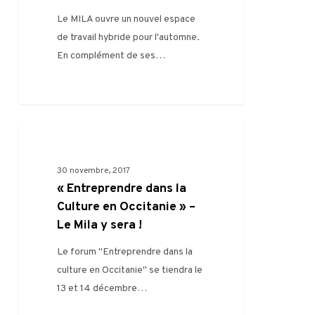
travail
Le MILA ouvre un nouvel espace
pour
de travail hybride pour l'automne.
décembre
En complément de ses…
« Entreprendre
0
RENCONTRES PRO
dans
la
30 novembre, 2017
Culture
« Entreprendre dans la
en
Culture en Occitanie » –
Occitanie »
Le Mila y sera !
–
Le forum "Entreprendre dans la
Le
culture en Occitanie" se tiendra le
Mila
13 et 14 décembre…
y
sera