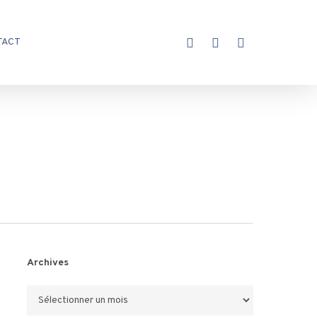
X-
FACEBOOK
INSTAGRAM
TACT
TWITTER
Archives
Archives