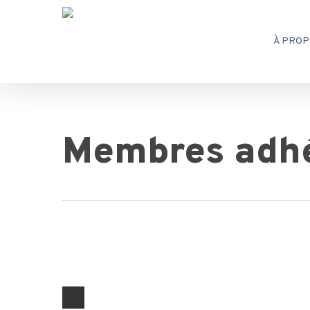
Skip
to
À PROP
main
content
Membres adh