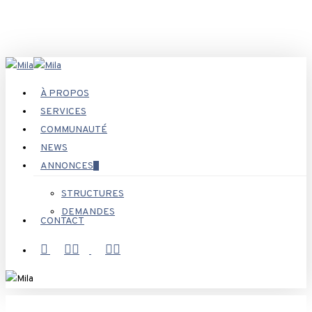
Skip
to
main
content
Menu
À PROPOS
SERVICES
COMMUNAUTÉ
NEWS
ANNONCES
STRUCTURES
DEMANDES
CONTACT
X-
FACEBOOK
INSTAGRAM
TWITTER