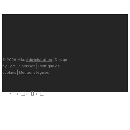
© 2026 Mila.
Administration
| Design
by
Com un poisson
|
Politique de
cookies
|
Mentions légales
x-
facebook
instagram
email
twitter