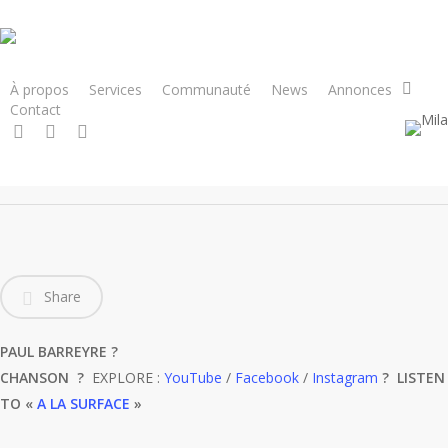
Skip
to
main
content
À propos
Services
Communauté
News
Annonces
Contact
Wookaii
x-
facebook
instagram
twitter
Share
PAUL BARREYRE ?
CHANSON ?
EXPLORE :
YouTube
/
Facebook
/
Instagram
? LISTEN
TO «
A LA SURFACE
»