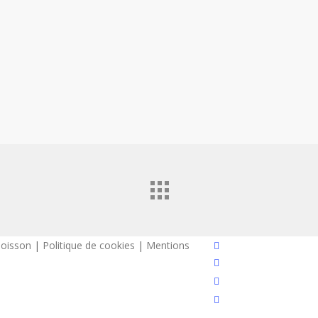
x-
oisson
|
Politique de cookies
|
Mentions
twitter
facebook
instagram
email