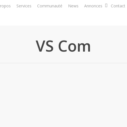
propos
Services
Communauté
News
Annonces
Contact
VS Com