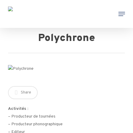
Skip
Menu
to
main
content
Polychrone
Share
Activités :
– Producteur de tournées
– Producteur phonographique
– Editeur