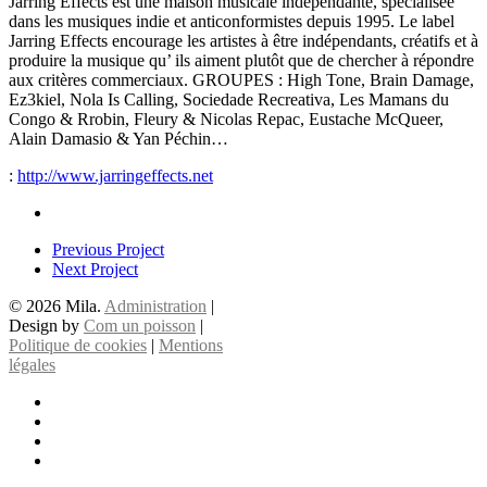
Jarring Effects est une maison musicale indépendante, spécialisée
dans les musiques indie et anticonformistes depuis 1995. Le label
Jarring Effects encourage les artistes à être indépendants, créatifs et à
produire la musique qu’ ils aiment plutôt que de chercher à répondre
aux critères commerciaux. GROUPES : High Tone, Brain Damage,
Ez3kiel, Nola Is Calling, Sociedade Recreativa, Les Mamans du
Congo & Rrobin, Fleury & Nicolas Repac, Eustache McQueer,
Alain Damasio & Yan Péchin…
:
http://www.jarringeffects.net
Previous Project
Next Project
© 2026 Mila.
Administration
|
Design by
Com un poisson
|
Politique de cookies
|
Mentions
légales
x-
twitter
facebook
instagram
email