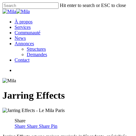
Skip
Hit enter to search or ESC to close
to
Close
main
Search
content
Menu
À propos
Services
Communauté
News
Annonces
Structures
Demandes
Contact
x-
facebook
instagram
twitter
Jarring Effects
Share
Share
Share
Share
Pin