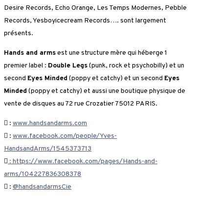
Desire Records, Echo Orange, Les Temps Modernes, Pebble
Records, Yesboyicecream Records…. sont largement
présents.
Hands and arms
est une structure mère qui héberge 1
premier label :
Double Legs
(punk, rock et psychobilly) et un
second
Eyes Minded
(poppy et catchy) et un second
Eyes
Minded
(poppy et catchy) et aussi une boutique physique de
vente de disques au 72 rue Crozatier 75012 PARIS.
:
www.handsandarms.com
:
www.facebook.com/people/Yves-
HandsandArms/1545373713
:
https://www.facebook.com/pages/Hands-and-
arms/104227836308378
:
@handsandarmsCie