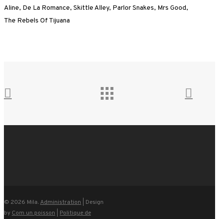
Aline, De La Romance, Skittle Alley, Parlor Snakes, Mrs Good,
The Rebels Of Tijuana
© 2026 Mila.
Administration
| Design
by
Com un poisson
|
Politique de