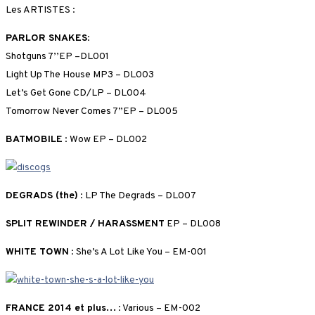
Les ARTISTES :
PARLOR SNAKES
:
Shotguns 7’’EP –DL001
Light Up The House MP3 – DL003
Let’s Get Gone CD/LP – DL004
Tomorrow Never Comes 7”EP – DL005
BATMOBILE
: Wow EP – DL002
DEGRADS (the)
: LP The Degrads – DL007
SPLIT REWINDER / HARASSMENT
EP – DL008
WHITE TOWN
: She’s A Lot Like You – EM-001
FRANCE 2014 et plus…
: Various – EM-002