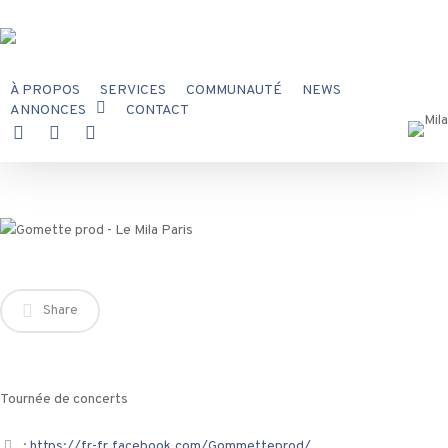
Skip
to
main
content
À PROPOS
SERVICES
COMMUNAUTÉ
NEWS
ANNONCES
CONTACT
Gommette
X-
FACEBOOK
INSTAGRAM
TWITTER
Share
Tournée de concerts
:
https://fr-fr.facebook.com/Gommetteprod/