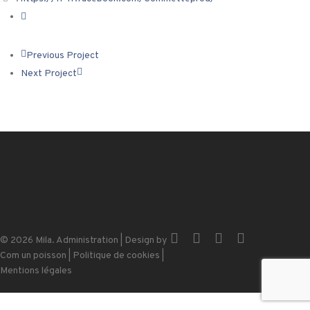
Previous Project
Next Project
x-
facebook
instagram
email
© 2026 Mila.
Administration
| Design by
twitter
Com un poisson
|
Politique de cookies
|
Mentions légales