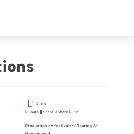
tions
Share
Share
Share
Share
Pin
Production de festivals// Touring //
Management