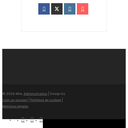
© 2026 Mila.
Administration
| Design by
Com un poisson
|
Politique de cookies
|
Mentions légales
x-
facebook
instagram
email
À propos
twitter