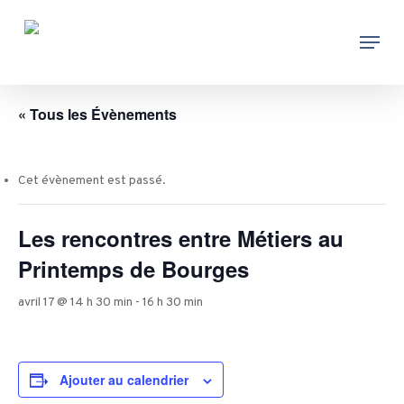
Skip
Menu
to
main
content
« Tous les Évènements
Cet évènement est passé.
Les rencontres entre Métiers au
Printemps de Bourges
avril 17 @ 14 h 30 min
-
16 h 30 min
Ajouter au calendrier