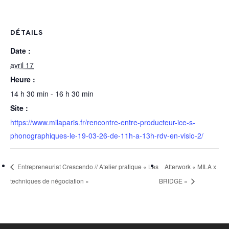
DÉTAILS
Date :
avril 17
Heure :
14 h 30 min - 16 h 30 min
Site :
https://www.milaparis.fr/rencontre-entre-producteur-ice-s-
phonographiques-le-19-03-26-de-11h-a-13h-rdv-en-visio-2/
Entrepreneuriat Crescendo // Atelier pratique « Les
Afterwork « MILA x
techniques de négociation »
BRIDGE »