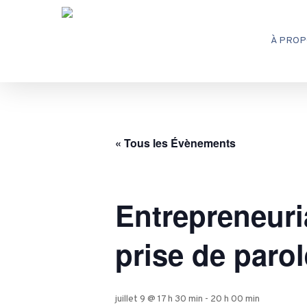
Skip
to
À PROP
main
content
« Tous les Évènements
Entrepreneuria
prise de parol
juillet 9 @ 17 h 30 min
-
20 h 00 min