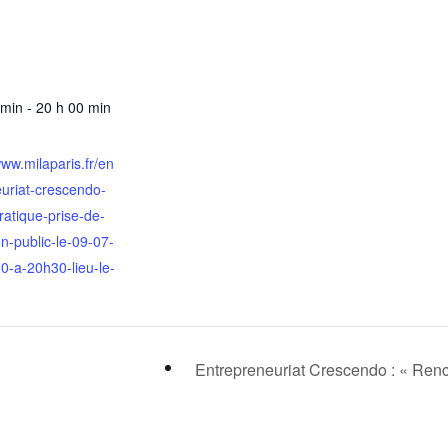
 min - 20 h 00 min
www.milaparis.fr/en
euriat-crescendo-
pratique-prise-de-
n-public-le-09-07-
0-a-20h30-lieu-le-
Entrepreneuriat Crescendo : « Ren