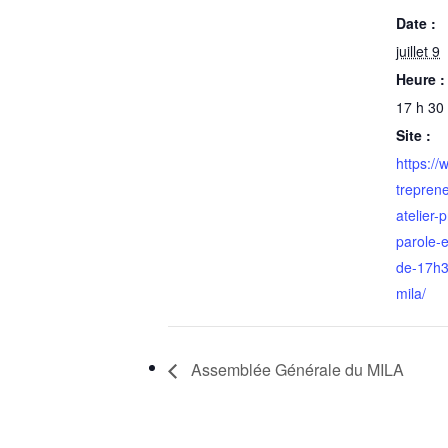
Date :
juillet 9
Heure :
17 h 30
Site :
https://
trepren
atelier-
parole-e
de-17h3
mila/
Assemblée Générale du MILA