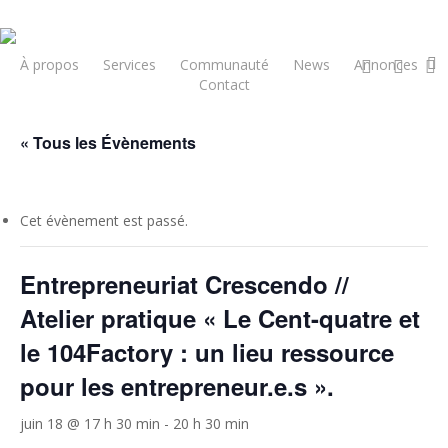
Skip
to
main
x-
facebook
insta
À propos
Services
Communauté
News
Annonces
twitter
Contact
content
« Tous les Évènements
Cet évènement est passé.
Entrepreneuriat Crescendo //
Atelier pratique « Le Cent-quatre et
le 104Factory : un lieu ressource
pour les entrepreneur.e.s ».
juin 18 @ 17 h 30 min
-
20 h 30 min