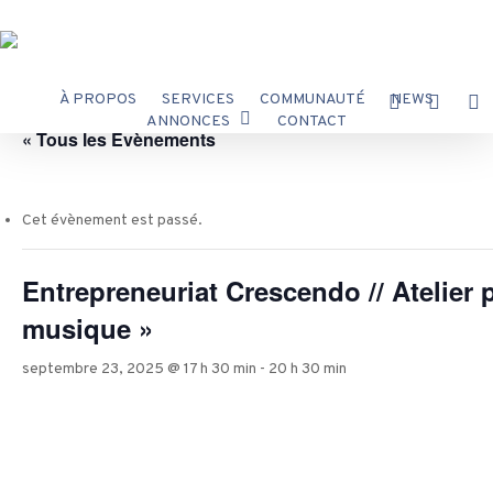
Skip
to
main
content
À PROPOS
SERVICES
COMMUNAUTÉ
X-
NEWS
FACEBOOK
INST
ANNONCES
CONTACT
TWITTER
« Tous les Évènements
Cet évènement est passé.
Entrepreneuriat Crescendo // Atelier 
musique »
septembre 23, 2025 @ 17 h 30 min
-
20 h 30 min