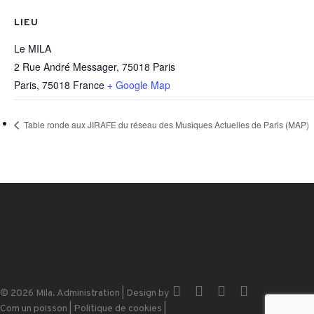
LIEU
Le MILA
2 Rue André Messager, 75018 Paris
Paris
,
75018
France
+ Google Map
Table ronde aux JIRAFE du réseau des Musiques Actuelles de Paris (MAP)
x-
facebook
instagram
email
© 2026 Mila.
Administration
| Design by
twitter
Com un poisson
|
Politique de cookies
|