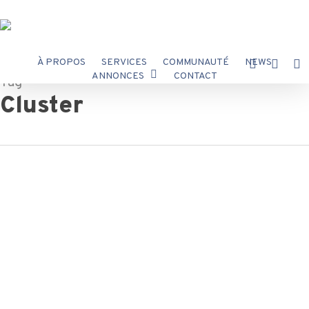
Skip
to
main
content
X-
FACEBOO
INST
À PROPOS
SERVICES
COMMUNAUTÉ
NEWS
TWITTER
ANNONCES
CONTACT
Tag
Cluster